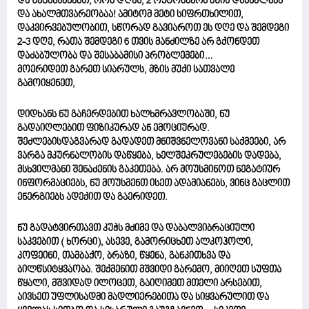
და შეგახსენებთ, რომ დღეს, 2 ოქტომბერს მზის დაბნელება
და ახალმთვარეობაა! ამიტომ მეტი სიფრთხილით,
დაკვირვებულობით, სწორად გავიაროთ ეს დღე და შემდეგი
2-3 დღე, რათა შემდეგი 6 თვის მანძილზე არ გქონდეთ
დაძაბულობა და შესაბამისი პრობლემები…
მოერიდეთ გარეთ სიარულს, მზის მუქი სათვალე
გამოიყენეთ,
დიდხანს ნუ გაჩერდებით ხალხმრავლობაში, ნუ
გადაიღლებით ფიზიკურად ან ემოციურად.
შეძლებისდაგვარად გადადეთ მნიშვნელოვანი საქმეები, არ
ვარგა მკურნალობის დაწყება, ხელშეკრულებების დადება,
მსხვილმანი შენაძენის გაკეთება. არ მოუსმინოთ ნეგატიურ
ინფორმაციებს, ნუ მოუსმენთ ისეთ ადამიანებს, ვინც გაცლით
ენერგიებს ადექით და გაერიდეთ.
ნუ გადატვირთავთ კუჭს მძიმე და დაბალვიბრაციული
საკვებით ( ხორცი), ასევე, გამორიცხეთ ალკოჰოლი,
კოფეინი, თამბაქო, ბრაზი, წყენა, განკითხვა და
ბილწსიტყვაობა. შექმენით მშვიდი გარემო, მიიღეთ სუფთა
წყალი, მშვიდად ილოცეთ, გაიღიმეთ მთელი არსებით,
აივსეთ უფლისადმი მადლიერებითა და სიყვარულით და