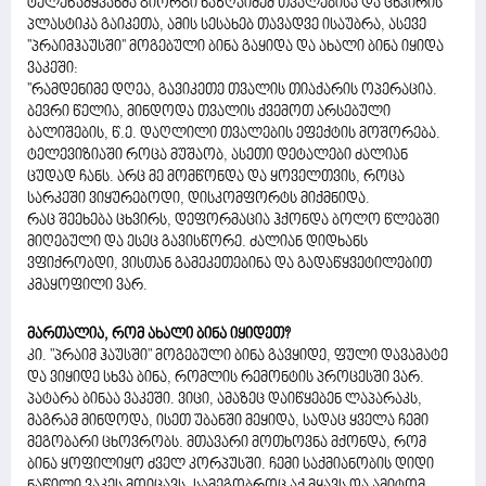
ტელეწამყვანმა გიორგი ნაზღაიძემ თვალებისა და ცხვირის
პლასტიკა გაიკეთა, ამის სესახებ თავადვე ისაუბრა, ასევე
''პრაიმჰაუსში'' მოგებული ბინა გაყიდა და ახალი ბინა იყიდა
ვაკეში:
''რამდენიმე დღეა, გავიკეთე თვალის თიაქარის ოპერაცია.
ბევრი წელია, მინდოდა თვალის ქვემოთ არსებული
ბალიშების, წ.ე. დაღლილი თვალების ეფექტის მოშორება.
ტელევიზიაში როცა მუშაობ, ასეთი დეტალები ძალიან
ცუდად ჩანს. არც მე მომწონდა და ყოველთვის, როცა
სარკეში ვიყურებოდი, დისკომფორტს მიქმნიდა.
რაც შეეხება ცხვირს, დეფორმაცია ჰქონდა ბოლო წლებში
მიღებული და ესეც გავისწორე. ძალიან დიდხანს
ვფიქრობდი, ვისთან გამეკეთებინა და გადაწყვეტილებით
კმაყოფილი ვარ.
მართალია, რომ ახალი ბინა იყიდეთ?
კი. "პრაიმ ჰაუსში" მოგებული ბინა გავყიდე, ფული დავამატე
და ვიყიდე სხვა ბინა, რომლის რემონტის პროცესში ვარ.
პატარა ბინაა ვაკეში. ვიცი, ამაზეც დაიწყებენ ლაპარაკს,
მაგრამ მინდოდა, ისეთ უბანში მეყიდა, სადაც ყველა ჩემი
მეგობარი ცხოვრობს. მთავარი მოთხოვნა მქონდა, რომ
ბინა ყოფილიყო ძველ კორპუსში. ჩემი საქმიანობის დიდი