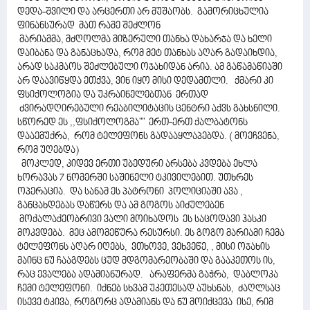
დედა-შვილი და არცერთი არ მუშაობს. გამორიცხულია
ფინანსურად მათ რამე შეძლონ
მარიამმა, მძღოლმა მიზერული თანხა დახარჯა და ხელი
დაიბანა და განაცხადა, რომ მეტ თანხას აღარ გადაიხდია,
არად საკმაოს შეძლებული ოჯახიდან არია. ამ გაწამაწიაში
არ დაავიწყდა ეთქვა, ვინ იყო მისი დედამთლი. ქმარი კი
ფსიქოლოგია და უკრაინელებთან ერთად
ძვირადღირებული რეაბილიტაცის ცენტრი აქვს გახსნილი.
სწორედ ეს ,,ფსიქოლოგმა"" ერთ-ერთ ქალბატონს
დააემუქრა, რომ ტელეფონს გადააყლაპებდა. ( მოეჩვენა,
რომ უღებდა)
მოკლედ, კიდევ ერთი უბედური არსება კვდება ეხლა
ხორავას 7 ნომერში საშინელი ტკივილებით. უთხრეს
ოპერაცია. და სანამ ეს პატრონი პოლიციაში ავა ,
განცახდებას დაწერს და ამ გოგოს აიძულებენ
მოქალაქეობრივი ვალი მოიხადოს ეს საცოდავი ჰასკი
მოკვდება. მეც ამომეწურა რესურსი. ეს გოგო მარიამი ჩემა
ტელეფონს აღარ იღებს, ვთხოვე, ვეხვეწე, , მისი ოჯახის
მაინც ნუ ჩააგდებს ცუდ მდგომარეობაში და გააკეთოს ის,
რაც ევალება ადამიანურად. არაფერმა გაჭრა, დაბლოკა
ჩემი ტელეფონი. იქნებ სხვამ უკეთესად აუხსნას, ძაღლსაც
ისევე ტკივა, როგორც ადამიანს და ნუ მოიქცევა ისე, რიმ