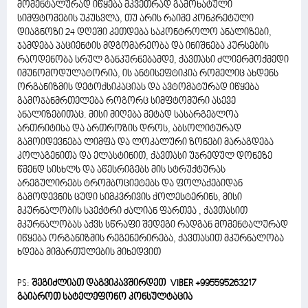
მომენტალურად იწყება მკვეთრად გამოხატული
სიმფტომების უკუსვლა, თუ არის რაიმე კონკრეტული
დიაგნოზი 24 დღეში კეთდება საკონტროლო ანალიზები,
ჯამდება პაციენტის მდგომარეობა და ინიშნება კურსების
რაოდენობა სრულ განკურნებამდე, ქავთასი ძლიერმოქმედი
იმუნომოდულატორია, ის ანტისეფტიკია რომელიც ახდენს
ორგანიზმის დეტოქსიკაციას და ავტომატურად იწყება
გამოჯანმრთელება როგორც სიმფტომური ასევე
ანალიზებითაც. მისი მიღება მეტად სასარგებლოა
ართრიტისა და ართროზის დროს, აბსოლიტურად
გამოიდევნება ლიმფა და ლოკალური ზონები მარაგდება
კოლაგენითა და ელასტინით, ქავთასი უჯრედულ დონეზე
წმენდ სისხლს და აწესრიგებს მის სტრუქტურას
არეგულირებს ტრომბოციეტებს და ფოლაქებიდან
გამოდევნის ცუდი სიმკვრივის ქოლესტერინს, მისი
მკურნალობის სპექტრი ძალიან ფართეა , ქავთასით
მკურნალობას აქვს სწრაფი შედეგი რადგან მომენტალურად
იწყება ორგანიზმის რეგენერირება, ქავთასით მკურნალობა
ხდება მიმართულების მიხედვით
PS:
შეგიძლიათ დაგვიკავშირდეთ VIBER +995595263217
გაიაროთ სატელეფონო კონსულტაცია