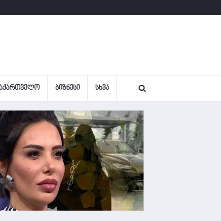
ᲐᲥᲐᲠᲗᲕᲔᲚᲝ
ᲑᲘᲖᲜᲔᲡᲘ
ᲡᲮᲕᲐ