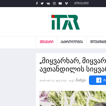
კონტაქტი
ᲛᲗᲐᲕᲐᲠᲘ
ᲐᲡᲢᲠᲝᲚᲝᲒᲘᲐ
ᲨᲝᲣᲑᲘᲖᲜᲔ
„მიყვარხარ, მიყვარ
ავთანდილის სიყვ
2016-06-27 19:52:03
1437 Ნახვა
F