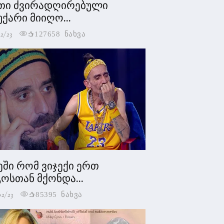
თი ძვირადღირებული
უქარი მიიღო...
2/23
127658 ნახვა
ეში რომ ვიჯექი ერთ
ოსთან მქონდა...
02/23
85395 ნახვა