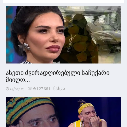
ასეთი ძვირადღირებული საჩუქარი
მიიღო...
14/02/23
127661 ნახვა