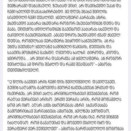
"ამ ტრაგედიას სახელი არ აქვს! რომ ვიცოდე ვინ ჩაიდინა ეს
შემზარავი დანაშაული, ზუსტად ვიცი, არ დავიხევდი უკან და
ჩემი ხელით დავასახიჩრებდი. მე დღეს ვნახე შვილის
სიკვდილი ჩემი თვალით. ყველაფერი კარგავს აზრს.
ვხედავდი პატარა ცხედარს როგორ ეხუტებოდნენ დედა და
მამა, თითქოს ცდილობდნენ გაეთბოთ პატარას სხეული და
ტკივილი გაეყუჩებინათ. ამავე დროს ვხედავდი ქვად ქცეულ
დედას, რომელსაც ვერაფერს ეტყოდი სანუგეშოს. ან რა
უნდა გეთქვა?! ყველაზე საშინელი წამების, წუთების და
საათის მომსწრე გავხდი. ღმუოდა ხალხი. ტიროდა, კიოდა,
ყვიროდა... არ ვიცი რა დავარქვა ამ ყველაფერს. ან როგორ
შეიძლება ამ დროს შეძლო და რამე შეაფასო" - ამბობს
თვითმხილველი.
"12 წლის ბავშვი არის ჩემი დის შვილიშვილი. დავიღუპეთ,
გუშინ საღამოს გამოვიდა მეორე ნათესავთან ერთად და
ისეირნეს, არ ვიცი ახლა კრიმინალისტები მეუბნებიან, რომ
რაღაც ვერსიები არისო. ერთი ვერსია არის, რომ მოწამვლა
ხომ არ იყო. აღარ აქვს ცხოვრებას აზრი. სხვადასხვა
გამომრიცხავ ვარიანტებს ამბობენ, ყელზეც ჰქონდაო,
კრიმინალისტები მეუბნებიან, რომ არ ჩანს ისე, რომ ვინმემ
იძალადაო. რომ გავაღვიძე და მოვედი თბილი იყო და
ვერაფერი ვერ ვუშველეთ" - ამბობს გარდაცვლილი გოგონას