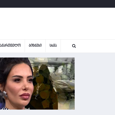
ᲐᲥᲐᲠᲗᲕᲔᲚᲝ
ᲑᲘᲖᲜᲔᲡᲘ
ᲡᲮᲕᲐ