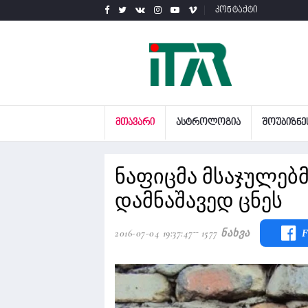
კონტაქტი
ᲛᲗᲐᲕᲐᲠᲘ
ᲐᲡᲢᲠᲝᲚᲝᲒᲘᲐ
ᲨᲝᲣᲑᲘᲖᲜᲔ
ნაფიცმა მსაჯულებმ
დამნაშავედ ცნეს
2016-07-04 19:37:47
1577 Ნახვა
F