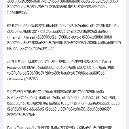
კინოინდუსტრიას 7-წლიანი შესვენების შემდეგ კვლავ, მისი
შვილის სარეჟისორო დებიუტში მონაწილეობისთვის
უბრუნდება.
67 წლის ბრიტანელი მსახიობი დიდ ეკრანზე ბოლოს თომას
ანდერსონის 2017 წელს გამოსულ ფილმ უხილავ ძაფში
(Phantom Thread) გამოჩნდა. თუმცა ახლა დეი-ლუისი მისი
შვილის ნამუშევარში როლის შესრულებისთვის სამსახიობო
სცენას კვლავ უბრუნდება.
აშშ-ს დამოუკიდებელი პროდიუსერული კომპანია Focus
Features-ის ინფორმაციით, მსახიობის შვილის, რონან დეი-
ლუისის სადებიუტო ფილმის სახელწოდება ანემონა
(Anemone) იქნება.
ფილმში მონაწილეობას მიიღებენ ჰოლივუდის სხვა
ვარსკვლავებიც, მათ შორის, შონ ბინი, სამანტა მორტონი,
სამუელ ბოტომლი და საფია ოკლი-გრინი. გადაღებები უკვე
დაიწყო და ამჟამად დასავლეთ ინგლისში, მანჩესტერში
მიმდინარეობს.
Focus Features-ის თქმით, მამა-შვილმა სცენარი, რომელიც