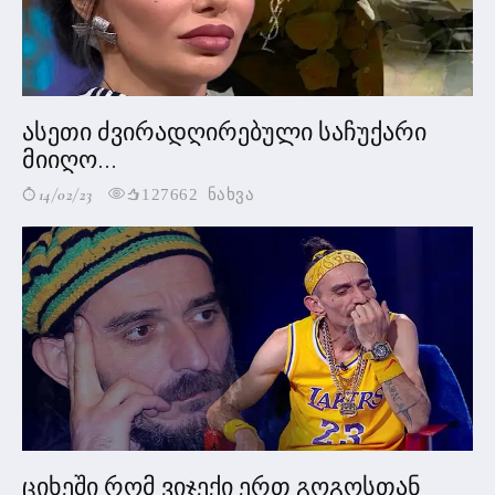
ასეთი ძვირადღირებული საჩუქარი
მიიღო...
14/02/23
127662 ნახვა
ციხეში რომ ვიჯექი ერთ გოგოსთან