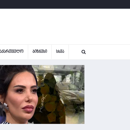
ᲐᲥᲐᲠᲗᲕᲔᲚᲝ
ᲑᲘᲖᲜᲔᲡᲘ
ᲡᲮᲕᲐ