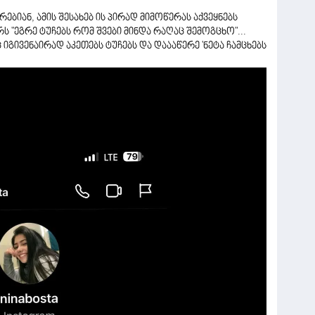
ბიან, ამის შესახებ ის პირად მიმოწერას აქვეყნებს
ს "ეგრე ტუჩებს რომ შვები მინდა რაღაც შემოგცხო"...
გივენაირად აკეთებს ტუჩებს და დაააწერე 'ნეტა ჩამცხებს