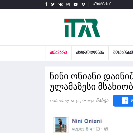
კონტაქტი
ᲛᲗᲐᲕᲐᲠᲘ
ᲐᲡᲢᲠᲝᲚᲝᲒᲘᲐ
ᲨᲝᲣᲑᲘᲖᲜᲔ
ნინი ონიანი დაინიშნ
ულამაზესი მსახიო
2016-08-07 20:31:46
2330 Ნახვა
F