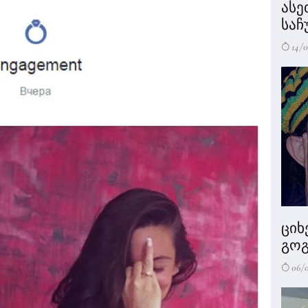
ასე
საჩ
14/0
ციხ
გოგ
06/