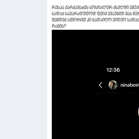
რუსკა ქარქაშაძეს სოციალურ ქსელში ემუქრე
სადაც სავარადუდოდ ფეიქ ექაუნთი მას წერ
შემდეგ სთორით კი გადაიღო ვიდეო სადაც ი
რამეს?'