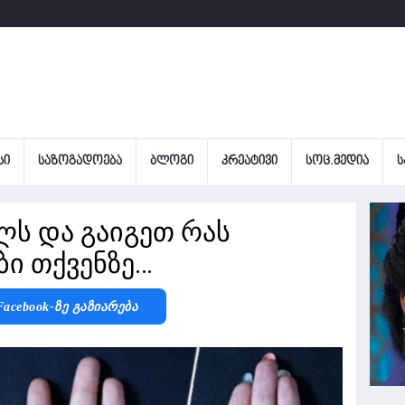
ᲡᲘ
ᲡᲐᲖᲝᲒᲐᲓᲝᲔᲑᲐ
ᲑᲚᲝᲒᲘ
ᲙᲠᲔᲐᲢᲘᲕᲘ
ᲡᲝᲪ.ᲛᲔᲓᲘᲐ
Ს
ლს და გაიგეთ რას
ბი თქვენზე…
Facebook-Ზე Გაზიარება