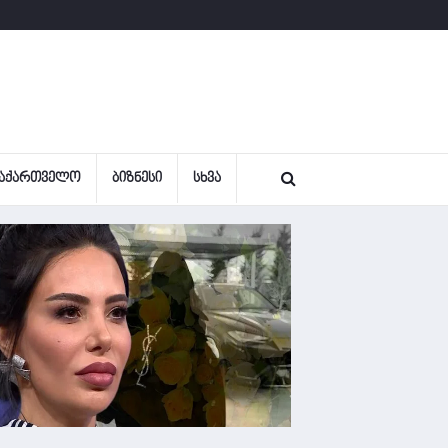
ᲐᲥᲐᲠᲗᲕᲔᲚᲝ
ᲑᲘᲖᲜᲔᲡᲘ
ᲡᲮᲕᲐ