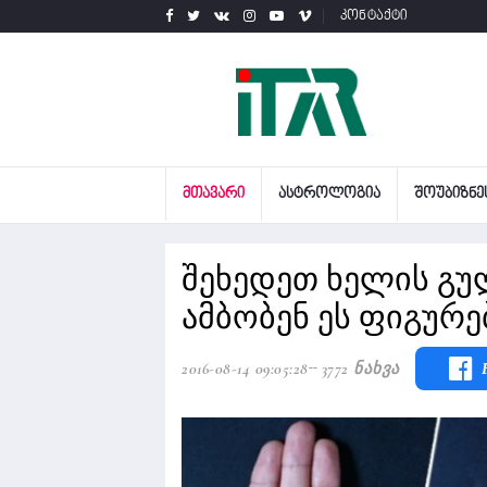
კონტაქტი
ᲛᲗᲐᲕᲐᲠᲘ
ᲐᲡᲢᲠᲝᲚᲝᲒᲘᲐ
ᲨᲝᲣᲑᲘᲖᲜᲔ
შეხედეთ ხელის გუ
ამბობენ ეს ფიგურე
2016-08-14 09:05:28
3772 Ნახვა