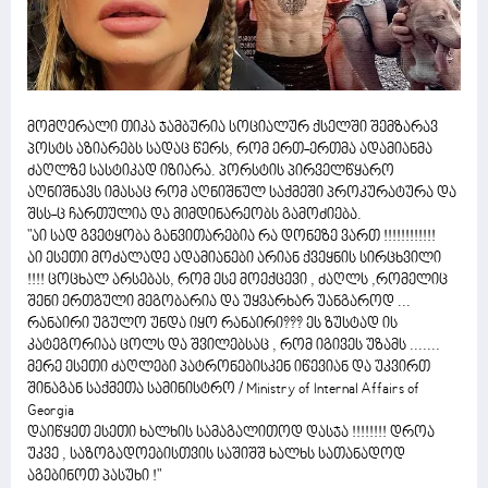
მომღერალი თიკა ჯამბურია სოციალურ ქსელში შემზარავ
პოსტს აზიარებს სადაც წერს, რომ ერთ-ერთმა ადამიანმა
ძაღლზე სასტიკად იზიარა. პორსტის პირველწყარო
აღნიშნავს იმასაც რომ აღნიშნულ საქმეში პროკურატურა და
შსს-ც ჩართულია და მიმდინარეობს გამოძიება.
"აი სად გვეტყობა განვითარებია რა დონეზე ვართ !!!!!!!!!!!!
აი ესეთი მოძალადე ადამიანები არიან ქვეყნის სირცხვილი
!!!! ცოცხალ არსებას, რომ ესე მოექცევი , ძაღლს ,რომელიც
შენი ერთგული მეგობარია და უყვარხარ უანგაროდ ...
რანაირი უგულო უნდა იყო რანაირი??? ეს ზუსტად ის
კატეგორიაა ცოლს და შვილებსაც , რომ იგივეს უზამს .......
მერე ესეთი ძაღლები პატრონებისკენ იწევიან და უკვირთ
შინაგან საქმეთა სამინისტრო / Ministry of Internal Affairs of
Georgia
დაიწყეთ ესეთი ხალხის სამაგალითოდ დასჯა !!!!!!!! დროა
უკვე , საზოგადოებისთვის საშიშშ ხალხს სათანადოდ
აგებინოთ პასუხი !"