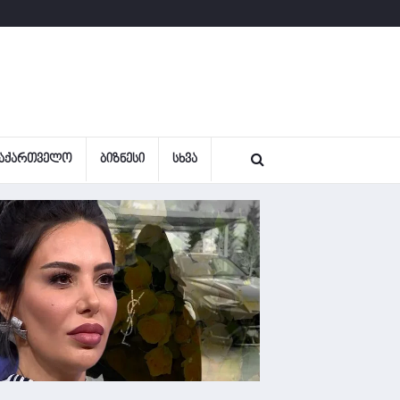
ᲐᲥᲐᲠᲗᲕᲔᲚᲝ
ᲑᲘᲖᲜᲔᲡᲘ
ᲡᲮᲕᲐ