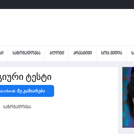
ᲡᲘ
ᲡᲐᲖᲝᲒᲐᲓᲝᲔᲑᲐ
ᲑᲚᲝᲒᲘ
ᲙᲠᲔᲐᲢᲘᲕᲘ
ᲡᲝᲪ.ᲛᲔᲓᲘᲐ
Ს
იური ტესტი
acebook-Ზე Გაზიარება