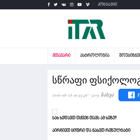
კონტაქტი
ᲛᲗᲐᲕᲐᲠᲘ
ᲐᲡᲢᲠᲝᲚᲝᲒᲘᲐ
ᲨᲝᲣᲑᲘᲖᲜᲔ
სწრაფი ფსიქოლოგ
2016-08-26 10:33:46
5203 Ნახვა
F
სახ ხედავთ თქვენ თავს ამ ხეზე?
აირჩიეთ ციფრი და ნახეთ რეზულტატი