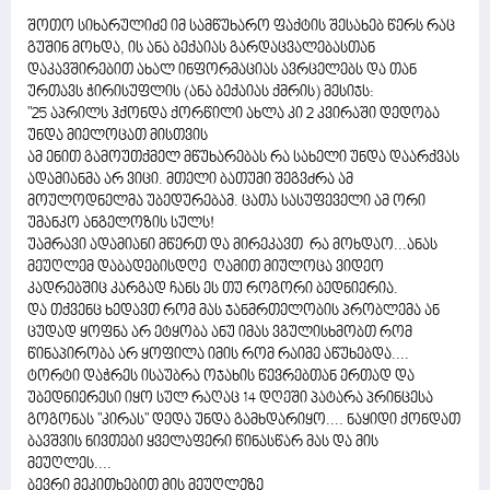
შოთო სიხარულიძე იმ სამწუხარო ფაქტის შესახებ წერს რაც
გუშინ მოხდა, ის ანა ბექაიას გარდაცვალებასთან
დაკავშირებით ახალ ინფორმაციას ავრცელებს და თან
ურთავს ჭირისუფლის (ანა ბექაიას ქმრის) მესიჯს:
"25 აპრილს ჰქონდა ქორწილი ახლა კი 2 კვირაში დედობა
უნდა მიელოცათ მისთვის
ამ ენით გამოუთქმელ მწუხარებას რა სახელი უნდა დაარქვას
ადამიანმა არ ვიცი. მთელი ბათუმი შეგვძრა ამ
მოულოდნელმა უბედურებამ. ცათა სასუფეველი ამ ორი
უმანკო ანგელოზის სულს!
უამრავი ადამიანი მწერთ და მირეკავთ რა მოხდაო...ანას
მეუღლემ დაბადებისდღე ღამით მიულოცა ვიდეო
კადრებშიც კარგად ჩანს ეს თუ როგორი ბედნიერია.
და თქვენც ხედავთ რომ მას ჯანმრთელობის პრობლემა ან
ცუდად ყოფნა არ ეტყობა ანუ იმას ვგულისხმობთ რომ
წინაპირობა არ ყოფილა იმის რომ რაიმე აწუხებდა....
ტორტი დაჭრეს ისაუბრა ოჯახის წევრებთან ერთად და
უბედნიერესი იყო სულ რაღაც 14 დღეში პატარა პრინცესა
გოგონას "კირას" დედა უნდა გამხდარიყო.... ნაყიდი ქონდათ
ბავშვის ნივთები ყველაფერი წინასწარ მას და მის
მეუღლეს....
ბევრი მეკითხებით მის მეუღლეზე