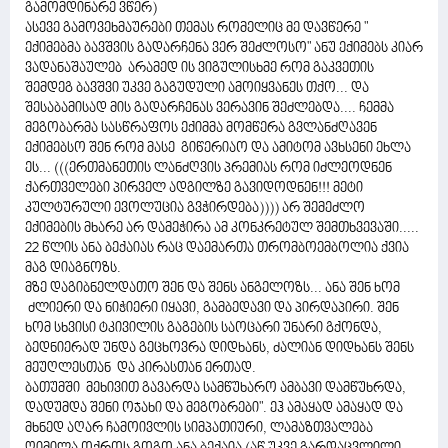
გამომდინარე ვწერ)
ასევე გამოვეხმაურები თემას რომელიც მე დავწერე "
ექიმებმა ბავშვის გადარჩენა ვერ შეძლოსო" ანუ ექიმებს კიარ
ვადანაშაულებ არამედ ის ვიგულისხმე რომ გაკვეთის
შემდეგ ბავშვი უკვე გაგუდული ამოიყვანეს თქო... და
შესაბამისად მის გადარჩენას ვერავინ შეძლებდა.... ჩემმა
მეგობარმა სასწრაფოს ექიმმა მომწერა გვლანძღავენ
ექიმებსო შენ რომ მასე გიწერიაო და ამიტომ ავხსენი ეხლა
ეს... (((ერთმანეთის ლანძღვის პრემიას რომ იძლეოდნენ
ქართველები პირველ ადგილზე გავიდოდნენ!!! მეტი
კულტურული ევოლუცია გვჭირდება)))) არ შემეძლო
ექიმების მხარე არ დამეჭირა ამ კონკრეტულ შემთხვევაში.....
22 წლის ანა ბექაიას რაც დაემართა თრომბოემბოლია ქვია
მაგ დიაგნოზს.
მზე დაგიბნელდათო შენ და შენს ანგელოზს... ანა შენ ხომ
ძლიერი და ნიჭიერი იყავი, გამბედავი და პირდაპირი. შენ
ხომ სხვისი ტკივილის გაგების საოცარი უნარი გქონდა,
ბედნიერად უნდა გეცხოვრა დიდხანს, ძალიან დიდხანს შენს
მეუღლესთან და კირასთან ერთად.
ბათუმში მეხივით გავარდა სამწუხარო ამბავი დამწუხრდა,
დადუმდა შენი ოჯახი და მეგობრები". ეჰ ამაყად ამაყად და
მხნედ აღარ ჩამოივლის სიმპათიური, ლამაზთვალება