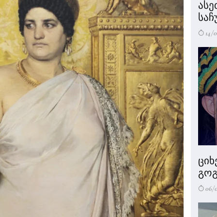
ასე
საჩ
14/0
ციხ
გოგ
06/