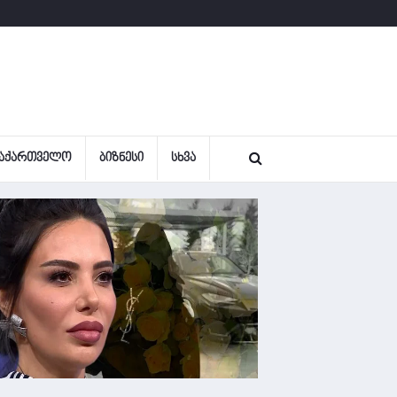
ᲐᲥᲐᲠᲗᲕᲔᲚᲝ
ᲑᲘᲖᲜᲔᲡᲘ
ᲡᲮᲕᲐ