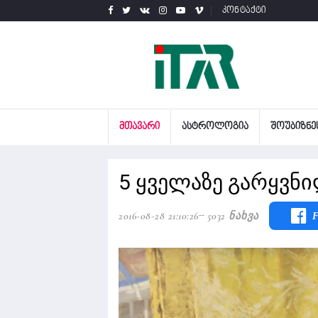
კონტაქტი
ᲛᲗᲐᲕᲐᲠᲘ
ᲐᲡᲢᲠᲝᲚᲝᲒᲘᲐ
ᲨᲝᲣᲑᲘᲖᲜᲔ
5 ყველაზე გარყვნ
2016-08-28 21:10:26
5032 Ნახვა
F