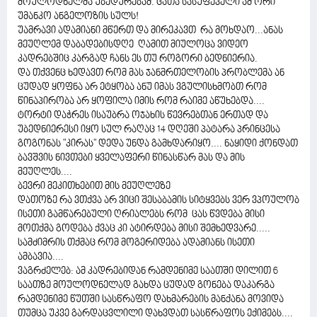
მოულოდნელმა უბედურებამ. ცათა სასუფეველი ამ ორი
უმანკო ანგელოზის სულს!
უამრავი ადამიანი მწერთ და მირეკავთ რა მოხდაო...ანას
მეუღლემ დაბადებისდღე ღამით მიულოცა ვიდეო
კადრებშიც კარგად ჩანს ეს თუ როგორი ბედნიერია.
და თქვენც ხედავთ რომ მას ჯანმრთელობის პრობლემა ან
ცუდად ყოფნა არ ეტყობა ანუ იმას ვგულისხმობთ რომ
წინაპირობა არ ყოფილა იმის რომ რაიმე აწუხებდა....
ტორტი დაჭრეს ისაუბრა ოჯახის წევრებთან ერთად და
უბედნიერესი იყო სულ რაღაც 14 დღეში პატარა პრინცესა
გოგონას "კირას" დედა უნდა გამხდარიყო.... ნაყიდი ქონდათ
ბავშვის ნივთები ყველაფერი წინასწარ მას და მის
მეუღლეს....
ბევრი მეკითხებით მის მეუღლეზე
დათოზე რა ვთქვა არ ვიცი შესაბამის სიტყვებს ვერ ვპოულობ
ისეთი გამწარებული ღრიალებს რომ ცას წვდება მისი
მოთქმა გოდება ქვაც კი ატირდება მისი შემხედვარე.....
სამძიმრის თქმაც რომ მოგერიდება ადამიანს ისეთი
ამბავია....
ვაგრძელებ: ამ კადრებიდან რამდენიმე საათში დილით 6
საათზე მოულოდნელად გახდა ცუდად გონება დაკარგა
რამდენიმე წუთში სასწრაფო დახმარების მანქანა მოვიდა
თუმცა უკვე გარდაცვლილი დახვდათ სასწრაფოს ექიმებს....