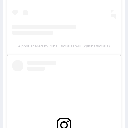
A post shared by Nina Tskrialashvili (@ninatskriala)