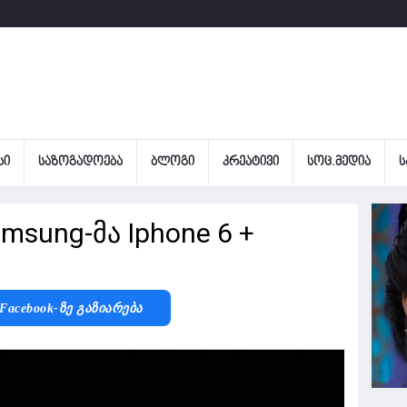
ᲡᲘ
ᲡᲐᲖᲝᲒᲐᲓᲝᲔᲑᲐ
ᲑᲚᲝᲒᲘ
ᲙᲠᲔᲐᲢᲘᲕᲘ
ᲡᲝᲪ.ᲛᲔᲓᲘᲐ
Ს
sung-მა Iphone 6 +
Facebook-Ზე Გაზიარება