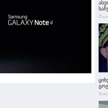
ასე
საჩ
14/0
ციხ
გოგ
06/