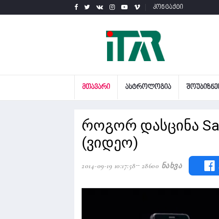
კონტაქტი
ᲛᲗᲐᲕᲐᲠᲘ
ᲐᲡᲢᲠᲝᲚᲝᲒᲘᲐ
ᲨᲝᲣᲑᲘᲖᲜᲔ
როგორ დასცინა Sam
(ვიდეო)
2014-09-19 10:17:58
28600 Ნახვა