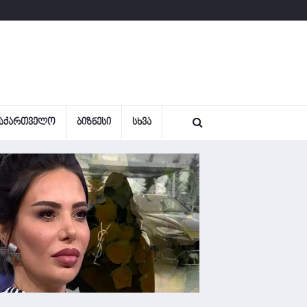
ᲐᲥᲐᲠᲗᲕᲔᲚᲝ
ᲑᲘᲖᲜᲔᲡᲘ
ᲡᲮᲕᲐ