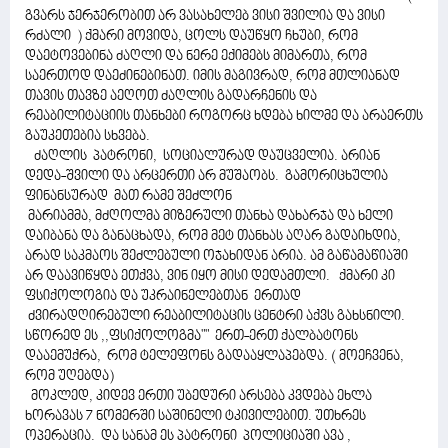
გვარს ჯერჯერობით არ ვასახელებ ვისი შვილია და ვისი
რძალი ) ქმარი მოვიდა, ცოლს დაუწყო ჩხუბი, რომ
დაეტოვებინა ძაღლი და ნერე ექიმებს მიმართა, რომ
საერთოდ დაეძინებინათ. იმის მაგივრად, რომ მთლიანად
თავის თავზე აეღოთ ძაღლის გადარჩენის და
რეაბილიტაციის თანხები როგორც ხდება ხილმე და არაერთს
გაუკეთებია სხვება.
ძაღლის პატრონი, სოციალურად დაუცველია. არიან
დედა-შვილი და არცერთი არ მუშაობს. გამორიცხულია
ფინანსურად მათ რამე შეძლონ
მარიამმა, მძღოლმა მიზერული თანხა დახარჯა და ხელი
დაიბანა და განაცხადა, რომ მეტ თანხას აღარ გადაიხდია,
არად საკმაოს შეძლებული ოჯახიდან არია. ამ გაწამაწიაში
არ დაავიწყდა ეთქვა, ვინ იყო მისი დედამთლი. ქმარი კი
ფსიქოლოგია და უკრაინელებთან ერთად
ძვირადღირებული რეაბილიტაცის ცენტრი აქვს გახსნილი.
სწორედ ეს ,,ფსიქოლოგმა"" ერთ-ერთ ქალბატონს
დააემუქრა, რომ ტელეფონს გადააყლაპებდა. ( მოეჩვენა,
რომ უღებდა)
მოკლედ, კიდევ ერთი უბედური არსება კვდება ეხლა
ხორავას 7 ნომერში საშინელი ტკივილებით. უთხრეს
ოპერაცია. და სანამ ეს პატრონი პოლიციაში ავა ,