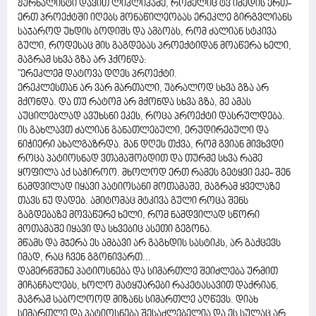
ჟურნალისტი დავით ლიკლიკაძე, რომელიც ტვ იმედის ერთ-
ერთ პროექტში იღებს მონაწილეობას ერეკლე გირგვლიანს
საჯაროდ უხდის ბოდიშს და ამბობს, რომ ძალიან სტკივა
გული, როდესაც მის გაგდებას პროექტიდან მოაწერა ხელი,
მაგრამ სხვა გზა არ ჰქონდა:
"ერეკლემ დატოვა დღეს პროექტი.
ერეკლესთან არ ვარ მართალი, უბრალოდ სხვა გზა არ
მქონდა. და თუ რატომ არ მქონდა სხვა გზა, მე ამას
აუცილებლად ავუხსნი ეკეს, როცა პროექტი დასრულდება.
ის გახლავთ ძალიან განათლებული, ერუდირებული და
ნიჭიერი ახალგაზრდა. მან დღეს თქვა, რომ გვიან მივხვდი
როცა პატიოსნად ვთამაშობდით და თურმე სხვა რამე
ყოფილა აქ საჭიროო. მხოლოდ ერთ რამეს გეტყვი ეკე- შენ
ნამდვილად იყავი პატიოსანი მოთამაშე, მაგრამ ყველაზე
თავს ნუ დადებ. ამიტომაც მტკივა გული როცა შენს
გაგდებაზე მოვაწერე ხელი, რომ ნამდვილად სწორი
მოთამაშე იყავი და სხვებიც ასეთი გეგონა.
მწამს და მჯერა ეს ამბავი არ გაგხდის სასტიკს, არ გაქცევს
იმად, რაც ჩვენ გგონივართ...
დამერწმუნე პატიოსნება და სიმართლე შეიძლება ურმით
მიჩანჩალებს, ხოლო მატყუარები რაკეტასავით დაქრიან,
მაგრამ საბოლოოდ მიზანს სიმართლე აღწევს. დიახ
სიმართლე და პატიოსნება შესაძლებელია და ეს სულაც არ