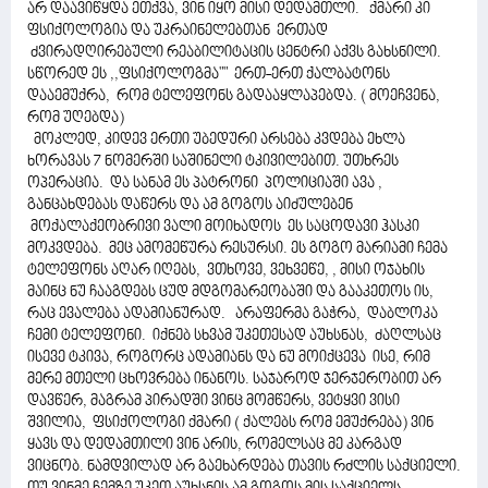
არ დაავიწყდა ეთქვა, ვინ იყო მისი დედამთლი. ქმარი კი
ფსიქოლოგია და უკრაინელებთან ერთად
ძვირადღირებული რეაბილიტაცის ცენტრი აქვს გახსნილი.
სწორედ ეს ,,ფსიქოლოგმა"" ერთ-ერთ ქალბატონს
დააემუქრა, რომ ტელეფონს გადააყლაპებდა. ( მოეჩვენა,
რომ უღებდა)
მოკლედ, კიდევ ერთი უბედური არსება კვდება ეხლა
ხორავას 7 ნომერში საშინელი ტკივილებით. უთხრეს
ოპერაცია. და სანამ ეს პატრონი პოლიციაში ავა ,
განცახდებას დაწერს და ამ გოგოს აიძულებენ
მოქალაქეობრივი ვალი მოიხადოს ეს საცოდავი ჰასკი
მოკვდება. მეც ამომეწურა რესურსი. ეს გოგო მარიამი ჩემა
ტელეფონს აღარ იღებს, ვთხოვე, ვეხვეწე, , მისი ოჯახის
მაინც ნუ ჩააგდებს ცუდ მდგომარეობაში და გააკეთოს ის,
რაც ევალება ადამიანურად. არაფერმა გაჭრა, დაბლოკა
ჩემი ტელეფონი. იქნებ სხვამ უკეთესად აუხსნას, ძაღლსაც
ისევე ტკივა, როგორც ადამიანს და ნუ მოიქცევა ისე, რიმ
მერე მთელი ცხოვრება ინანოს. საჯაროდ ჯერჯერობით არ
დავწერ, მაგრამ პირადში ვინც მომწერს, ვეტყვი ვისი
შვილია, ფსიქოლოგი ქმარი ( ქალებს რომ ემუქრება) ვინ
ყავს და დედამთილი ვინ არის, რომელსაც მე კარგად
ვიცნობ. ნამდვილად არ გაეხარდება თავის რძლის საქციელი.