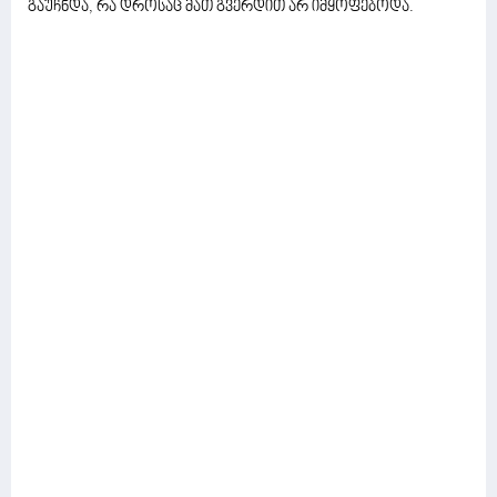
გაუჩნდა, რა დროსაც მათ გვერდით არ იმყოფებოდა.