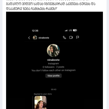
გადაიღო ვიდეო სადაც იგივენაირად აკეთებს ტუჩებს და
დაააწერე 'ნეტა ჩამცხებს რამეს?'