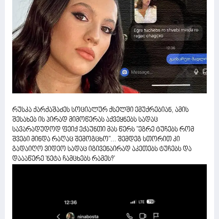
რუსკა ქარქაშაძეს სოციალურ ქსელში ემუქრებიან, ამის
შესახებ ის პირად მიმოწერას აქვეყნებს სადაც
სავარადუდოდ ფეიქ ექაუნთი მას წერს "ეგრე ტუჩებს რომ
შვები მინდა რაღაც შემოგცხო"... შემდეგ სთორით კი
გადაიღო ვიდეო სადაც იგივენაირად აკეთებს ტუჩებს და
დაააწერე 'ნეტა ჩამცხებს რამეს?'