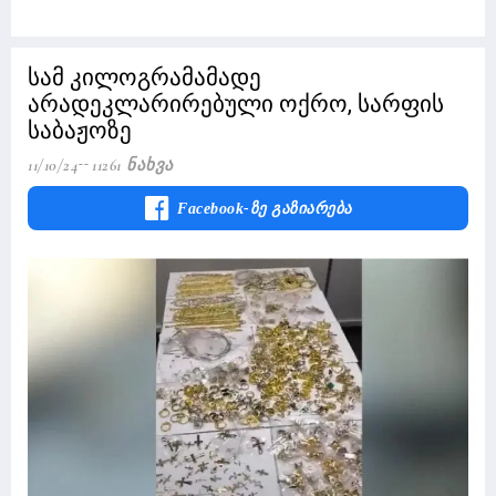
სამ კილოგრამამადე
არადეკლარირებული ოქრო, სარფის
საბაჟოზე
11/10/24
11261 Ნახვა
Facebook-Ზე Გაზიარება