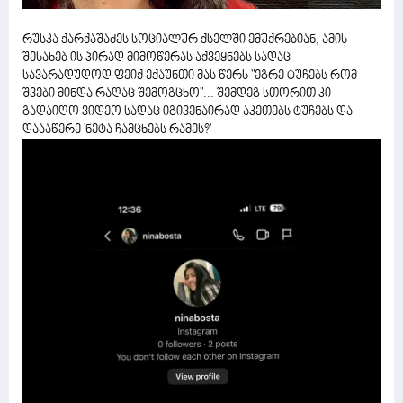
რუსკა ქარქაშაძეს სოციალურ ქსელში ემუქრებიან, ამის
შესახებ ის პირად მიმოწერას აქვეყნებს სადაც
სავარადუდოდ ფეიქ ექაუნთი მას წერს "ეგრე ტუჩებს რომ
შვები მინდა რაღაც შემოგცხო"... შემდეგ სთორით კი
გადაიღო ვიდეო სადაც იგივენაირად აკეთებს ტუჩებს და
დაააწერე 'ნეტა ჩამცხებს რამეს?'