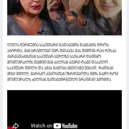
ლელა წურწუმია საკუთარი გადაცემის წაყვანის დროს
ატირდა, მან ცრემლები ვერ შეიკავა მას შემდეგ რაც რუსკა
ქარქაშაძესთან საკუთარ სვილზე საუბარი დაიწყო.
მომღერალის თქმით მან ძალიან ბევრი რამე დააკლო
საკუთარ შვილს და ამას ნანობს ყველაზე მეტად, რადგან
მისი შვილი, მარიკო ბებოსთან იზრდებოდა იმის გამო რომ
მომღერალს ძალიან გადატვირთული გრაფიკი ჰქონდა.