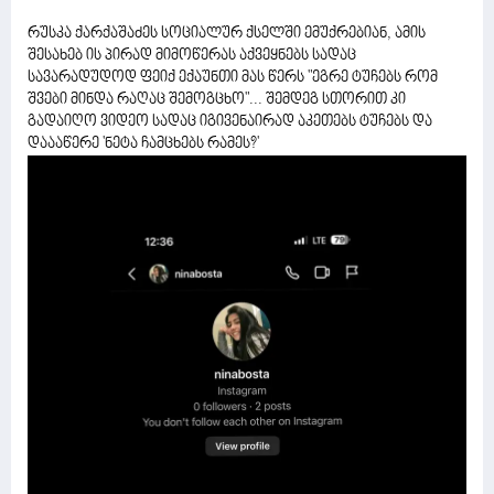
რუსკა ქარქაშაძეს სოციალურ ქსელში ემუქრებიან, ამის
შესახებ ის პირად მიმოწერას აქვეყნებს სადაც
სავარადუდოდ ფეიქ ექაუნთი მას წერს "ეგრე ტუჩებს რომ
შვები მინდა რაღაც შემოგცხო"... შემდეგ სთორით კი
გადაიღო ვიდეო სადაც იგივენაირად აკეთებს ტუჩებს და
დაააწერე 'ნეტა ჩამცხებს რამეს?'