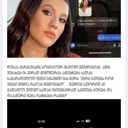
რუსკა ქარქაშაძეს სოციალურ ქსელში ემუქრებიან, ამის
შესახებ ის პირად მიმოწერას აქვეყნებს სადაც
სავარადუდოდ ფეიქ ექაუნთი მას წერს "ეგრე ტუჩებს რომ
შვები მინდა რაღაც შემოგცხო"... შემდეგ სთორით კი
გადაიღო ვიდეო სადაც იგივენაირად აკეთებს ტუჩებს და
დაააწერე 'ნეტა ჩამცხებს რამეს?'