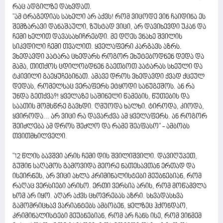
რაც ადგილზე დახვდათ.
"ამ ტრაგედიას სახელი არ აქვს! რომ ვიცოდე ვინ ჩაიდინა ეს
შემზარავი დანაშაული, ზუსტად ვიცი, არ დავიხევდი უკან და
ჩემი ხელით დავასახიჩრებდი. მე დღეს ვნახე შვილის
სიკვდილი ჩემი თვალით. ყველაფერი კარგავს აზრს.
ვხედავდი პატარა ცხედარს როგორ ეხუტებოდნენ დედა და
მამა, თითქოს ცდილობდნენ გაეთბოთ პატარას სხეული და
ტკივილი გაეყუჩებინათ. ამავე დროს ვხედავდი ქვად ქცეულ
დედას, რომელსაც ვერაფერს ეტყოდი სანუგეშოს. ან რა
უნდა გეთქვა?! ყველაზე საშინელი წამების, წუთების და
საათის მომსწრე გავხდი. ღმუოდა ხალხი. ტიროდა, კიოდა,
ყვიროდა... არ ვიცი რა დავარქვა ამ ყველაფერს. ან როგორ
შეიძლება ამ დროს შეძლო და რამე შეაფასო" - ამბობს
თვითმხილველი.
"12 წლის ბავშვი არის ჩემი დის შვილიშვილი. დავიღუპეთ,
გუშინ საღამოს გამოვიდა მეორე ნათესავთან ერთად და
ისეირნეს, არ ვიცი ახლა კრიმინალისტები მეუბნებიან, რომ
რაღაც ვერსიები არისო. ერთი ვერსია არის, რომ მოწამვლა
ხომ არ იყო. აღარ აქვს ცხოვრებას აზრი. სხვადასხვა
გამომრიცხავ ვარიანტებს ამბობენ, ყელზეც ჰქონდაო,
კრიმინალისტები მეუბნებიან, რომ არ ჩანს ისე, რომ ვინმემ