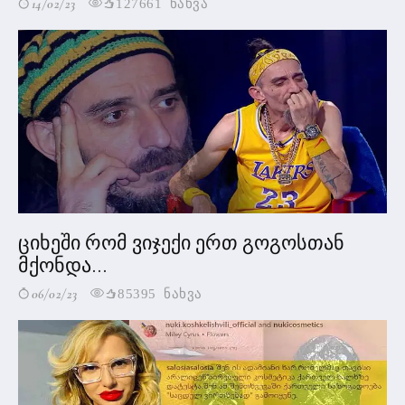
14/02/23
127661 ნახვა
ციხეში რომ ვიჯექი ერთ გოგოსთან
მქონდა...
06/02/23
85395 ნახვა