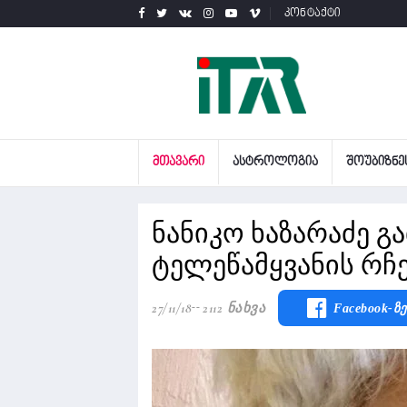
კონტაქტი
ᲛᲗᲐᲕᲐᲠᲘ
ᲐᲡᲢᲠᲝᲚᲝᲒᲘᲐ
ᲨᲝᲣᲑᲘᲖᲜᲔ
ნანიკო ხაზარაძე გა
ტელეწამყვანის რჩ
27/11/18
2112 Ნახვა
Facebook-Ზ