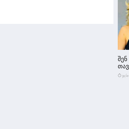
შენ
თავი
31/0