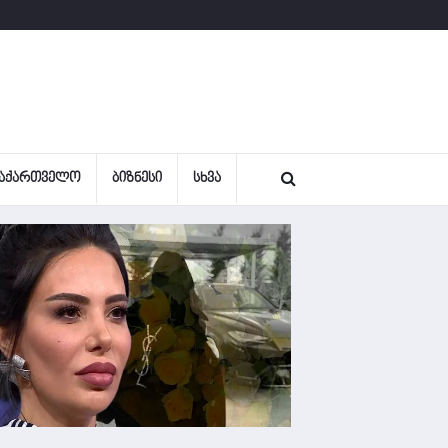
ᲐᲥᲐᲠᲗᲕᲔᲚᲝ
ᲑᲘᲖᲜᲔᲡᲘ
ᲡᲮᲕᲐ