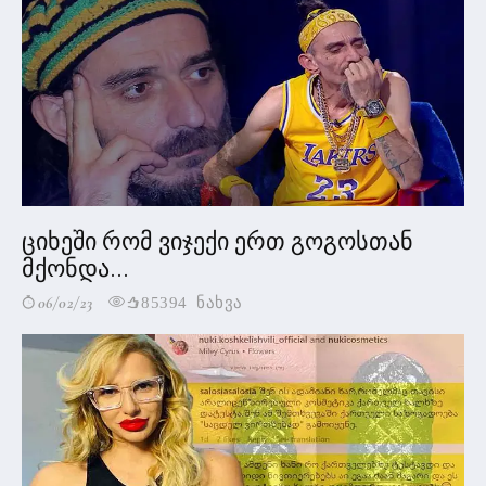
ციხეში რომ ვიჯექი ერთ გოგოსთან
მქონდა...
06/02/23
85394 ნახვა