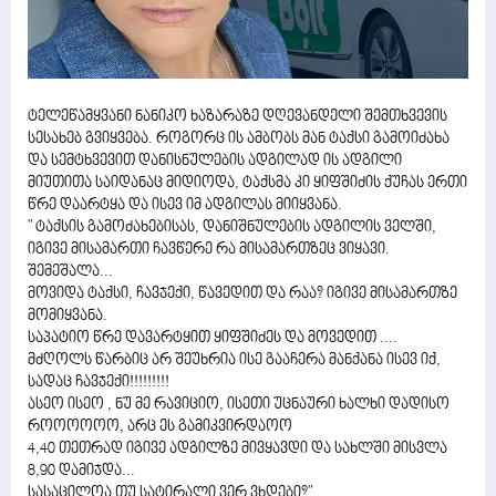
ტელეწამყვანი ნანიკო ხაზარაზე დღევანდელი შემთხვევის
სესახებ გვიყვება. როგორც ის ამბობს მან ტაქსი გამოიძახა
და სემტხვევით დანისნულების ადგილად ის ადგილი
მიუთითა საიდანაც მიდიოდა, ტაქსმა კი ყიფშიძის ქუჩას ერთი
წრე დაარტყა და ისევ იმ ადგილას მიიყვანა.
" ტაქსის გამოძახებისას, დანიშნულების ადგილის ველში,
იგივე მისამართი ჩავწერე რა მისამართზეც ვიყავი.
შემეშალა...
მოვიდა ტაქსი, ჩავჯექი, წავედით და რაა? იგივე მისამართზე
მომიყვანა.
საპატიო წრე დავარტყით ყიფშიძეს და მოვედით ....
მძღოლს წარბიც არ შეუხრია ისე გააჩერა მანქანა ისევ იქ,
სადაც ჩავჯექი!!!!!!!!!
ასეო ისეო , ნუ მე რავიციო, ისეთი უცნაური ხალხი დადისო
როოოოოო, არც ეს გამიკვირდაოო
4,40 თეთრად იგივე ადგილზე მივყავდი და სახლში მისვლა
8,90 დამიჯდა...
სასაცილოა თუ სატირალი ვერ ვხდები?"