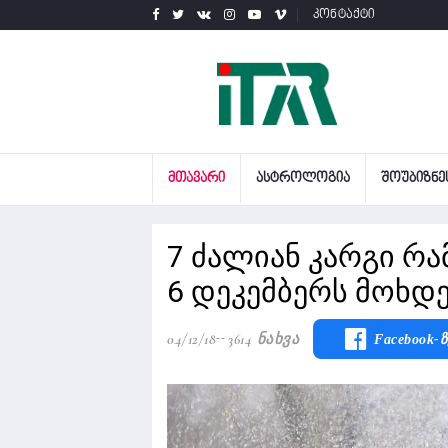
კონტაქტი
ᲛᲗᲐᲕᲐᲠᲘ
ᲐᲡᲢᲠᲝᲚᲝᲒᲘᲐ
ᲨᲝᲣᲑᲘᲖᲜᲔ
7 ძალიან კარგი რა
6 დეკემბერს მოხდ
04/12/18
3614 Ნახვა
Facebook-