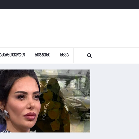
ᲐᲥᲐᲠᲗᲕᲔᲚᲝ
ᲑᲘᲖᲜᲔᲡᲘ
ᲡᲮᲕᲐ