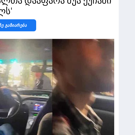
ლთა დააფარა შუა ქუჩაში
ლს'
Ზე Გაზიარება