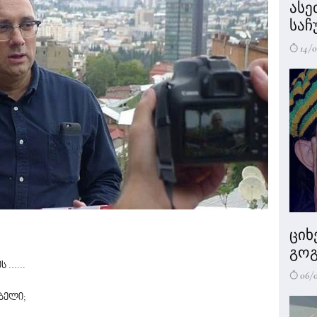
ასე
საჩ
14/0
ციხ
გოგ
......
06/
ბელი;