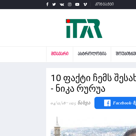
კონტაქტი
ᲛᲗᲐᲕᲐᲠᲘ
ᲐᲡᲢᲠᲝᲚᲝᲒᲘᲐ
ᲨᲝᲣᲑᲘᲖᲜᲔ
10 ფაქტი ჩემს შესა
- ნიკა რურუა
04/12/18
1125 Ნახვა
Facebook-Ზ