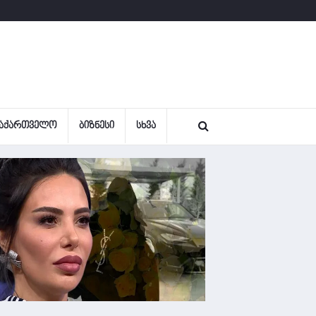
ᲐᲥᲐᲠᲗᲕᲔᲚᲝ
ᲑᲘᲖᲜᲔᲡᲘ
ᲡᲮᲕᲐ