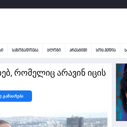
ᲡᲘ
ᲡᲐᲖᲝᲒᲐᲓᲝᲔᲑᲐ
ᲑᲚᲝᲒᲘ
ᲙᲠᲔᲐᲢᲘᲕᲘ
ᲡᲝᲪ.ᲛᲔᲓᲘᲐ
Ს
ხებ, რომელიც არავინ იცის
ე Გაზიარება