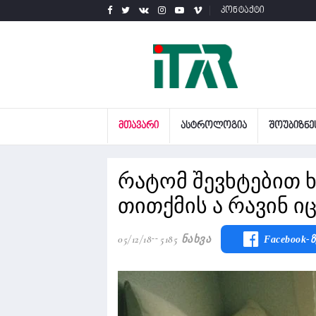
კონტაქტი
ᲛᲗᲐᲕᲐᲠᲘ
ᲐᲡᲢᲠᲝᲚᲝᲒᲘᲐ
ᲨᲝᲣᲑᲘᲖᲜᲔ
რატომ შევხტებით ხ
თითქმის ა რავინ ი
05/12/18
5185 Ნახვა
Facebook-