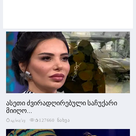
ასეთი ძვირადღირებული საჩუქარი
მიიღო...
14/02/23
127660 ნახვა