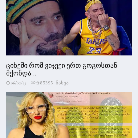
ციხეში რომ ვიჯექი ერთ გოგოსთან
მქონდა...
06/02/23
85395 ნახვა