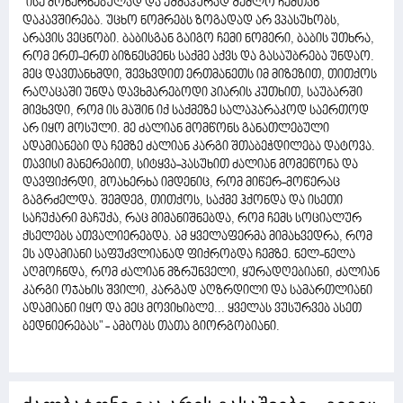
''ისე მოხერხებულად და ეშმაკურად შეძლო ჩემთან
დაკავშირება. უცხო ნომრებს ზოგადად არ ვპასუხობს,
არავის ვეცნობი. ბაბისგან გაიგო ჩემი ნომერი, ბაბის უთხრა,
რომ ერთ-ერთ ბიზნესმენს საქმე აქვს და გასაუბრება უნდაო.
მეც დავთანხმდი, შევხვდით ერთმანეთს იმ მიზეზით, თითქოს
რაღაცაში უნდა დავხმარებოდი პიარის კუთხით, საუბარში
მივხვდი, რომ ის მაშინ იქ საქმეზე სალაპარაკოდ საერთოდ
არ იყო მოსული. მე ძალიან მომწონს განათლებული
ადამიანები და ჩემზე ძალიან კარგი შთაბეჭდილება დატოვა.
თავისი მანერებით, სიტყვა-პასუხით ძალიან მომეწონა და
დავფიქრდი, მოახერხა იმდენიც, რომ მიწერ-მოწერაც
გაგრძელდა. შემდეგ, თითქოს, საქმე ჰქონდა და ისეთი
საჩუქარი მაჩუქა, რაც მიმანიშნებდა, რომ ჩემს სოციალურ
ქსელებს ათვალიერებდა. ამ ყველაფერმა მიმახვედრა, რომ
ეს ადამიანი საფუძვლიანად ფიქრობდა ჩემზე. ნელ-ნელა
აღმოჩნდა, რომ ძალიან მზრუნველი, ყურადღებიანი, ძალიან
კარგი ოჯახის შვილი, კარგად აღზრდილი და სამართლიანი
ადამიანი იყო და მეც მოვიხიბლე... ყველას ვუსურვებ ასეთ
ბედნიერებას" - ამბობს თათა გიორგობიანი.