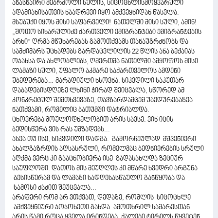
ანასნაირი მებრძოლი სულის, სიცოცხლისმოყვარული
ადამიანისათვის ნაადრევი იყო ამქვეყნიდან წასვლა.
მსუბუქი იყოს მისი საფარველი! ნათელში მისი სული, ამინ!
„შოთო სიხარულიძე ქართველი ემიგრანტები ემიგრანტების
არხი” ღრმა მწუხარებას გამოთქვამს თანაუგრძნობს და
სამძიმარს უცხადებს გარდაცვლილის 22 წლის ანა ბექაიას
ოჯახსა და ახლობლებს, ღმერთმა ნათელში ამყოფოს მისი
ლამაზი სული, უფალო აკმარე საქართველოს ამდენი
უბედურება… მარადიული ხსოვნა. სიკვდილი საკუთარ
დაბადებისდღეზე ლხინი ჭირად შეიცვალა, სწორედ ამ
კონკრეტულ შემთხვევაზე, თავზარდამცემ უბედურებაზეა
ნათქვამი, რომელიც ბათუმში დატრიალდა.
ცხოვრება მოულოდნელობით არის სავსე. ვინ იცის
ბედისწერა ვის რას უმზადებს...
ასეა თუ ისე, სიკვდილი დადგა. გამორჩეულად მშვენიერი
ახალგაზრდის აღსასრული, რომელმაც ბედნიერების სრული
აღქმა ვერც კი გააცნობიერა ისე გადასახლდა ზეციურ
საუფლოში. დათოს მის მეუღლეს კი მწარე ხვედრი არგუნა
ბესისწერამ და ლამაზი სადღესასწაულო განწყობა და
სამოსი ძაძით შეუცვალა...
არაფერი რომ არ ვთქვათ, დედაზე, რომლის სიცოცხლე
ამქვეყნიური ჯოჯოხეთი გახდა. ამოთხრილ სამარესთან
არის წამი როცა ყველა ირინდება. ქალები ტირილს წყვეტენ,