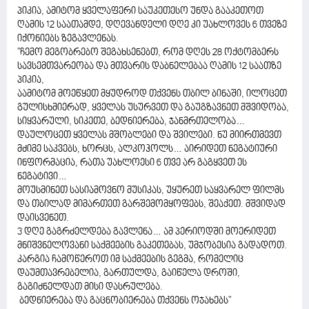
პიკია, ამიტომ ყველაფერი საუკეთესო უნდა გააკეთოთ
ღამის 12 საათამდე, დღევანდელი დღე კი უახლოვეს 6 თვეზე
იქონიებს ზეგავლენას.
"ჩემო მეგობრებო შეგახსენებთ, რომ დღეს 28 ოქტომბერს
სავსემთვარეობა და მთვარის დაბნელებაა ღამის 12 საათზე
პიკია,
აამიტომ მოეწყეთ მყუდროდ თქვენს თბილ ბინაში, ილოცეთ
გულისხმიერად, ყველას უსურვეთ და გაუგზავნეთ მშვიდობა,
სიყვარული, სიკეთე, ბედნიერება, ჯანმრთელობა…
დაულოცეთ ყველას მშობლები და შვილები. ნუ მიირთმევთ
მძიმე საკვებს, ხორცს, ალკოჰოლს… აირიდეთ ნეგატიური
ინფორმაცია, რათა უახლოესი 6 თვე არ გაგყვეთ ეს
ნეგატივი…
მოუსმინეთ სასიამოვნო მუსიკას, უყურეთ საყვარელ ფილმს
და თბილად მიმართეთ გარშემომყოფებს, შეაქეთ. მშვიდად
დაისვენეთ.
3 დღე გაგრძელდება გავლენა… ამ პერიოდში მოერიდეთ
მნიშვნელოვანი საქმეების გაკეთებას, უმჯობესია გადადოთ.
კარგია ჩამოწეროთ იმ საქმეების გეგმა, რომელიც
დაუმთავრებელია, გართულდა, გაიწელა დროში,
გაგიძნელდათ მისი დასრულება.
ბედნიერება და გაცნობიერება თქვენს ოჯახებს"