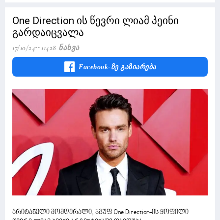
One Direction ის წევრი ლიამ პეინი
გარდაიცვალა
17/10/24
11428 Ნახვა
Facebook-Ზე Გაზიარება
ბრიტანელი მომღერალი, ჯგუფ One Direction-ის ყოფილი