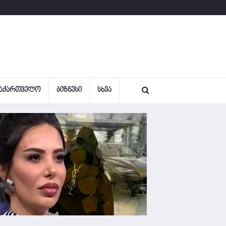
ᲐᲥᲐᲠᲗᲕᲔᲚᲝ
ᲑᲘᲖᲜᲔᲡᲘ
ᲡᲮᲕᲐ