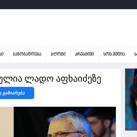
ᲡᲘ
ᲡᲐᲖᲝᲒᲐᲓᲝᲔᲑᲐ
ᲑᲚᲝᲒᲘ
ᲙᲠᲔᲐᲢᲘᲕᲘ
ᲡᲝᲪ.ᲛᲔᲓᲘᲐ
Ს
ღულია ლადო აფხაიძეზე
ე Გაზიარება