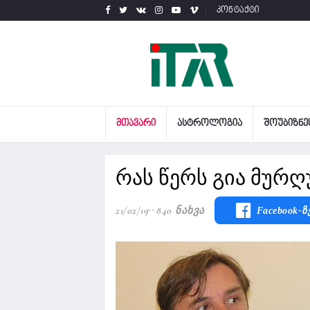
კონტაქტი
ᲛᲗᲐᲕᲐᲠᲘ
ᲐᲡᲢᲠᲝᲚᲝᲒᲘᲐ
ᲨᲝᲣᲑᲘᲖᲜᲔ
რას წერს გია მურ
21/02/19
840 Ნახვა
Facebook-Ზ