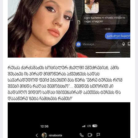
რუსკა ქარქაშაძეს სოციალურ ქსელში ემუქრებიან, ამის
შესახებ ის პირად მიმოწერას აქვეყნებს სადაც
სავარადუდოდ ფეიქ ექაუნთი მას წერს "ეგრე ტუჩებს რომ
შვები მინდა რაღაც შემოგცხო"... შემდეგ სთორით კი
გადაიღო ვიდეო სადაც იგივენაირად აკეთებს ტუჩებს და
დაააწერე 'ნეტა ჩამცხებს რამეს?'