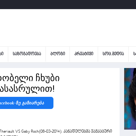
ᲡᲘ
ᲡᲐᲖᲝᲒᲐᲓᲝᲔᲑᲐ
ᲑᲚᲝᲒᲘ
ᲙᲠᲔᲐᲢᲘᲕᲘ
ᲡᲝᲪ.ᲛᲔᲓᲘᲐ
Ს
დობელი ჩხუბი
ასასრულით!
acebook-Ზე Გაზიარება
riault VS Gaby Roch(08-03-2014). კანადელებმა ვაჟკაცური