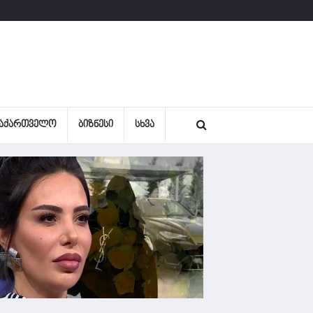
ᲐᲥᲐᲠᲗᲕᲔᲚᲝ
ᲑᲘᲖᲜᲔᲡᲘ
ᲡᲮᲕᲐ