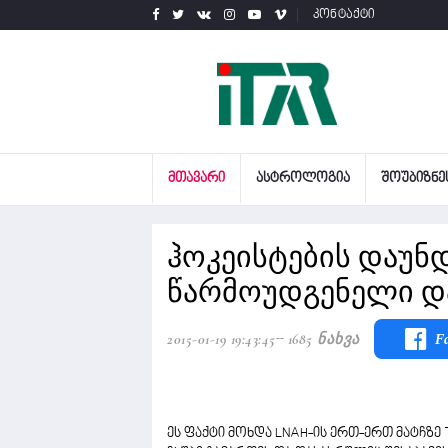
კონტაქტი
ᲛᲗᲐᲕᲐᲠᲘ
ᲐᲡᲢᲠᲝᲚᲝᲒᲘᲐ
ᲨᲝᲣᲑᲘᲖᲜᲔ
ჰოკეისტების დაუნ
წარმოუდგენელი დ
2015-01-19 19:43:45
1685 Ნახვა
F
ეს ფაქტი მოხდა LNAH-ის ერთ-ერთ მატჩზე The