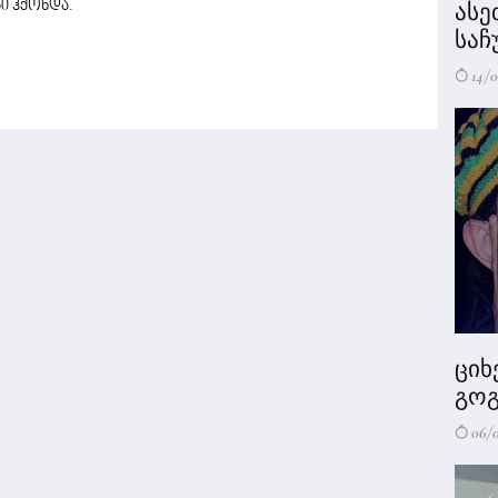
ი ჰქონდა.
ასე
საჩ
14/0
ციხ
გოგ
06/