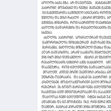
ბოლოს სხვა გზა არ დაუტოვეს. მანქანაში ჩ
პატრონი მოვძებნე და ჩვენც მათკენ გავ
იქ განვითარდა საშინელი სიტუაცია როდესა
შვილია და ვისი რძალი ) ქმარი მოვიდა, 
ექიმებს მიმართა, რომ საერთოდ დაეძინებ
ძაღლის გადარჩენის და რეაბილიტაციის თ
სხვება.
ძაღლის პატრონი, სოციალურად დაუცველი
გამორიცხულია ფინანსურად მათ რამე შ
მარიამმა, მძღოლმა მიზერული თანხა დახა
აღარ გადაიხდია, არად საკმაოს შეძლებული
ვინ იყო მისი დედამთლი. ქმარი კი ფსი
რეაბილიტაცის ცენტრი აქვს გახსნილი. ს
დააემუქრა, რომ ტელეფონს გადააყლაპებდ
მოკლედ, კიდევ ერთი უბედური არსება კვდ
უთხრეს ოპერაცია. და სანამ ეს პატრონი პ
აიძულებენ მოქალაქეობრივი ვალი მოიხად
რესურსი. ეს გოგო მარიამი ჩემა ტელეფონს 
ჩააგდებს ცუდ მდგომარეობაში და გააკეთო
დაბლოკა ჩემი ტელეფონი. იქნებ სხვამ უკ
ადამიანს და ნუ მოიქცევა ისე, რიმ მერე 
დავწერ, მაგრამ პირადში ვინც მომწერს, ვ