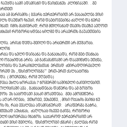
აუჯდა სამი ადამიანი და წაიყვანეს კლინიკაში. . მე
ემართეთ
ც ამ მარიამის ( გვარს ჯერჯერობით არ ვასახელებ ვისი
ცოლს დაუწყო ჩხუბი, რომ დაეტოვებინა ძაღლი და ნერე
ინათ. იმის მაგივრად, რომ მთლიანად თავის თავზე აეღოთ
ანხები როგორც ხდება ხილმე და არაერთს გაუკეთებია
ა. არიან დედა-შვილი და არცერთი არ მუშაობს.
ეძლონ
რჯა და ხელი დაიბანა და განაცხადა, რომ მეტ თანხას
 ოჯახიდან არია. ამ გაწამაწიაში არ დაავიწყდა ეთქვა,
ქოლოგია და უკრაინელებთან ერთად ძვირადღირებული
წორედ ეს ,,ფსიქოლოგმა"" ერთ-ერთ ქალბატონს
ა. ( მოეჩვენა, რომ უღებდა)
ება ეხლა ხორავას 7 ნომერში საშინელი ტკივილებით.
ოლიციაში ავა , განცახდებას დაწერს და ამ გოგოს
ოს ეს საცოდავი ჰასკი მოკვდება. მეც ამომეწურა
აღარ იღებს, ვთხოვე, ვეხვეწე, , მისი ოჯახის მაინც ნუ
ს ის, რაც ევალება ადამიანურად. არაფერმა გაჭრა,
ეთესად აუხსნას, ძაღლსაც ისევე ტკივა, როგორც
მთელი ცხოვრება ინანოს. საჯაროდ ჯერჯერობით არ
ეტყვი ვისი შვილია, ფსიქოლოგი ქმარი ( ქალებს რომ