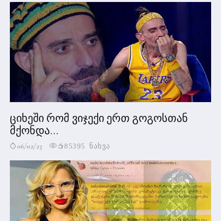
ციხეში რომ ვიჯექი ერთ გოგოსთან
მქონდა...
06/02/23
85395 ნახვა