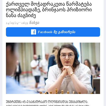
ქართველ მოჭადრაკეთა წარმატება
ოლიმპიადაზე, ბრინჯაოს პრიზიორი
ნანა ძაგნიძე
24/09/24
11659 Ნახვა
Facebook-Ზე Გაზიარება
უნგრეთმა 45-ე საჭადრაკო ოლიმპიადას უმასპინძლა.