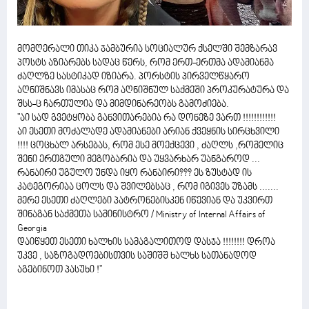
მომღერალი თიკა ჯამბურია სოციალურ ქსელში შემზარავ
პოსტს აზიარებს სადაც წერს, რომ ერთ-ერთმა ადამიანმა
ძაღლზე სასტიკად იზიარა. პორსტის პირველწყარო
აღნიშნავს იმასაც რომ აღნიშნულ საქმეში პროკურატურა და
შსს-ც ჩართულია და მიმდინარეობს გამოძიება.
"აი სად გვეტყობა განვითარებია რა დონეზე ვართ !!!!!!!!!!!!
აი ესეთი მოძალადე ადამიანები არიან ქვეყნის სირცხვილი
!!!! ცოცხალ არსებას, რომ ესე მოექცევი , ძაღლს ,რომელიც
შენი ერთგული მეგობარია და უყვარხარ უანგაროდ ...
რანაირი უგულო უნდა იყო რანაირი??? ეს ზუსტად ის
კატეგორიაა ცოლს და შვილებსაც , რომ იგივეს უზამს .......
მერე ესეთი ძაღლები პატრონებისკენ იწევიან და უკვირთ
შინაგან საქმეთა სამინისტრო / Ministry of Internal Affairs of
Georgia
დაიწყეთ ესეთი ხალხის სამაგალითოდ დასჯა !!!!!!!! დროა
უკვე , საზოგადოებისთვის საშიშშ ხალხს სათანადოდ
აგებინოთ პასუხი !"