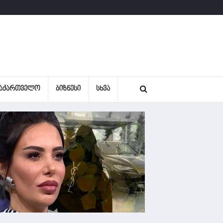
ᲐᲥᲐᲠᲗᲕᲔᲚᲝ
ᲑᲘᲖᲜᲔᲡᲘ
ᲡᲮᲕᲐ