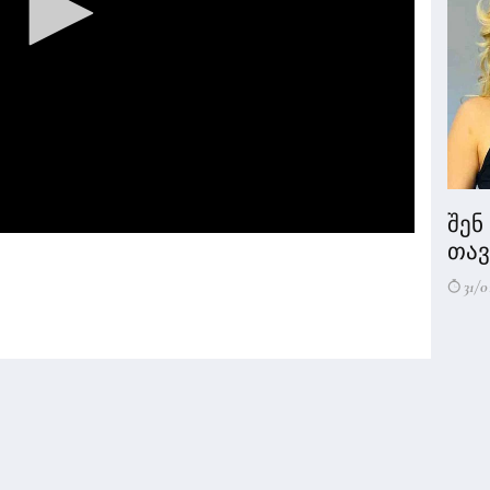
შენ
თავი
31/0