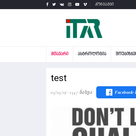
კონტაქტი
ᲛᲗᲐᲕᲐᲠᲘ
ᲐᲡᲢᲠᲝᲚᲝᲒᲘᲐ
ᲨᲝᲣᲑᲘᲖᲜᲔ
test
05/05/19
2547 Ნახვა
Facebook-