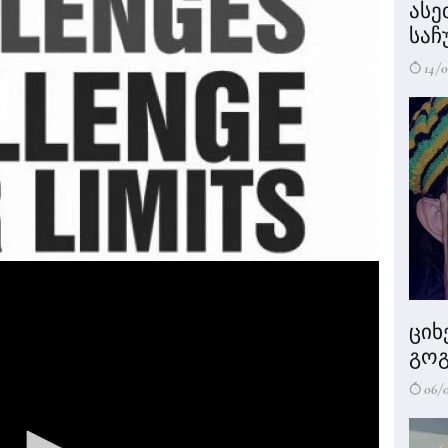
ასე
საჩ
14/0
ციხ
გოგ
06/