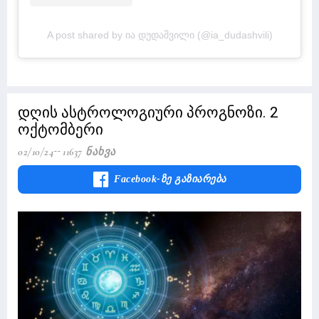
A post shared by ია დუდაშვილი (@ia_dudashvili)
დღის ასტროლოგიური პროგნოზი. 2
ოქტომბერი
02/10/24
11637 Ნახვა
Facebook-Ზე Გაზიარება