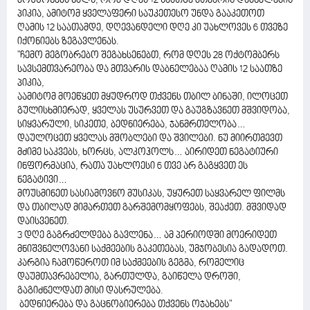
მოუწონებს ხალს, რომ დღეს 12 საათზე მთვარის დაბნელების
პიკია, ამიტომ ყველაფერი საუკეთესო უნდა გააკეთოთ
ღამის 12 საათამდე, დღევანდელი დღე კი უახლოვეს 6 თვეზე
იქონიებს ზეგავლენას.
"ჩემო მეგობრებო შეგახსენებთ, რომ დღეს 28 ოქტომბერს
სავსემთვარეობა და მთვარის დაბნელებაა ღამის 12 საათზე
პიკია,
აამიტომ მოეწყეთ მყუდროდ თქვენს თბილ ბინაში, ილოცეთ
გულისხმიერად, ყველას უსურვეთ და გაუგზავნეთ მშვიდობა,
სიყვარული, სიკეთე, ბედნიერება, ჯანმრთელობა…
დაულოცეთ ყველას მშობლები და შვილები. ნუ მიირთმევთ
მძიმე საკვებს, ხორცს, ალკოჰოლს… აირიდეთ ნეგატიური
ინფორმაცია, რათა უახლოესი 6 თვე არ გაგყვეთ ეს
ნეგატივი…
მოუსმინეთ სასიამოვნო მუსიკას, უყურეთ საყვარელ ფილმს
და თბილად მიმართეთ გარშემომყოფებს, შეაქეთ. მშვიდად
დაისვენეთ.
3 დღე გაგრძელდება გავლენა… ამ პერიოდში მოერიდეთ
მნიშვნელოვანი საქმეების გაკეთებას, უმჯობესია გადადოთ.
კარგია ჩამოწეროთ იმ საქმეების გეგმა, რომელიც
დაუმთავრებელია, გართულდა, გაიწელა დროში,
გაგიძნელდათ მისი დასრულება.
ბედნიერება და გაცნობიერება თქვენს ოჯახებს"