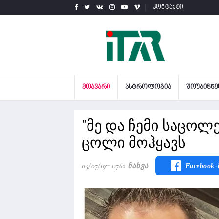
კონტაქტი
ᲛᲗᲐᲕᲐᲠᲘ
ᲐᲡᲢᲠᲝᲚᲝᲒᲘᲐ
ᲨᲝᲣᲑᲘᲖᲜᲔ
"მე და ჩემი საცოლე
ცოლი მოჰყავს
05/07/19
11762 Ნახვა
Facebook-