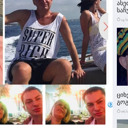
ასე
საჩ
14/0
ციხ
გოგ
06/