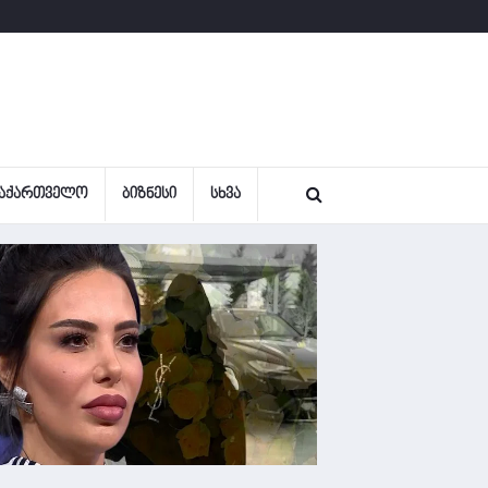
ᲐᲥᲐᲠᲗᲕᲔᲚᲝ
ᲑᲘᲖᲜᲔᲡᲘ
ᲡᲮᲕᲐ