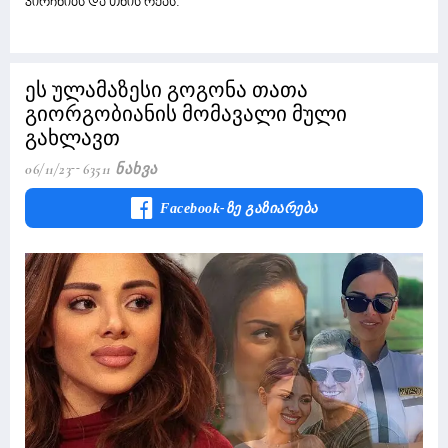
კირჩხიბს და თხის რქას.
ეს ულამაზესი გოგონა თათა
გიორგობიანის მომავალი მული
გახლავთ
06/11/23
63511 Ნახვა
Facebook-Ზე Გაზიარება