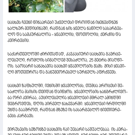
ცა­ცხვს ჩვე­ნი წი­ნაპ­რე­ბი უძ­ვე­ლე­სი დრო­ი­დან იყე­ნებ­დნენ
ხალ­ხურ მე­დი­ცი­ნა­ში, რად­გან ხის ყვე­ლა ნა­წი­ლი სა­სარ­გებ­
ლო და სამ­კურ­ნა­ლოა - ყვა­ვი­ლიც, ფო­თო­ლიც, ქერ­ქიც და
კვირ­ტე­ბიც.
სა­ქარ­თვე­ლო­ში ძი­რი­თა­დად, კავ­კა­სი­უ­რი ცა­ცხვია გავ­რცე­
ლე­ბუ­ლი, რომ­ლის სი­მაღ­ლემ შე­საძ­ლოა, 25 მეტრს მი­აღ­წი­
ოს. სა­ო­ცა­რი სა­ნა­ხა­ვია ცა­ცხვი ყვა­ვი­ლო­ბის ჟამს: მისი ყვა­ვი­
ლი მო­თეთ­როა და გა­ნუ­მე­ო­რე­ბელ სურ­ნელს აფ­რქვევს.
ცა­ცხვი ზა­ფხულ­ში, ივ­ნის­ში ყვა­ვი­ლობს, თუმ­ცა პრო­ცე­სი შე­
საძ­ლოა მა­ი­სის თვი­დან და­ი­წყოს. ყვა­ვი­ლო­ბის ხან­გრძლი­ვო­
ბა ორი კვი­რაა, აუ­ცი­ლე­ბე­ლია ყვა­ვი­ლე­ბი მშრალ ამინ­დში
შეგ­როვ­დეს, დღის პირ­ველ ნა­ხე­ვარ­ში. ყვა­ვი­ლე­ბი ჩრდილ­ში
უნდა გა­აშ­როთ, რად­გან მზე­ზე ის სა­სარ­გებ­ლო ნივ­თი­ე­რე­
ბებს კარ­გავს.
ვირუ­სე­ბის სე­ზონ­ზე ცა­ცხვის ჩაი უე­ბა­რი სა­შუ­ა­ლე­ბაა. ის კე­რა­