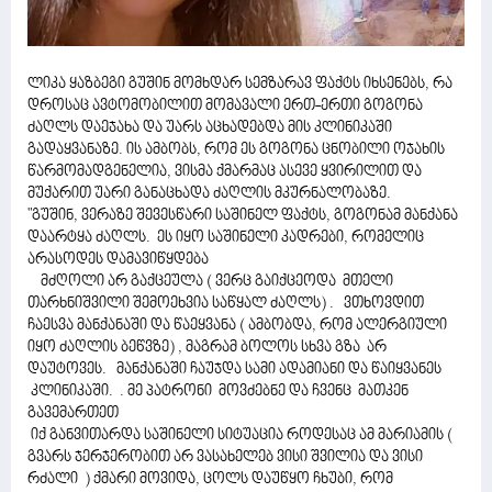
ლიკა ყაზბეგი გუშინ მომხდარ სემზარავ ფაქტს იხსენებს, რა
დროსაც ავტომობილით მომავალი ერთ-ერთი გოგონა
ძაღლს დაეჯახა და უარს აცხადებდა მის კლინიკაში
გადაყვანაზე. ის ამბობს, რომ ეს გოგონა ცნობილი ოჯახის
წარმომადგენელია, ვისმა ქმარმაც ასევე ყვირილით და
მუქარით უარი განაცხადა ძაღლის მკურნალობაზე.
"გუშინ, ვერაზე შევესწარი საშინელ ფაქტს, გოგონამ მანქანა
დაარტყა ძაღლს. ეს იყო საშინელი კადრები, რომელიც
არასოდეს დამავიწყდება
მძღოლი არ გაქცეულა ( ვერც გაიქცეოდა მთელი
თარხნიშვილი შემოეხვია საწყალ ძაღლს) . ვთხოვდით
ჩაესვა მანქანაში და წაეყვანა ( ამბობდა, რომ ალერგიული
იყო ძაღლის ბეწვზე) , მაგრამ ბოლოს სხვა გზა არ
დაუტოვეს. მანქანაში ჩაუჯდა სამი ადამიანი და წაიყვანეს
კლინიკაში. . მე პატრონი მოვძებნე და ჩვენც მათკენ
გავემართეთ
იქ განვითარდა საშინელი სიტუაცია როდესაც ამ მარიამის (
გვარს ჯერჯერობით არ ვასახელებ ვისი შვილია და ვისი
რძალი ) ქმარი მოვიდა, ცოლს დაუწყო ჩხუბი, რომ