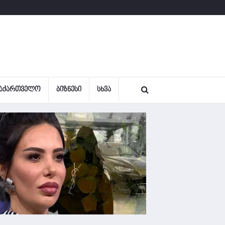
ᲐᲥᲐᲠᲗᲕᲔᲚᲝ
ᲑᲘᲖᲜᲔᲡᲘ
ᲡᲮᲕᲐ