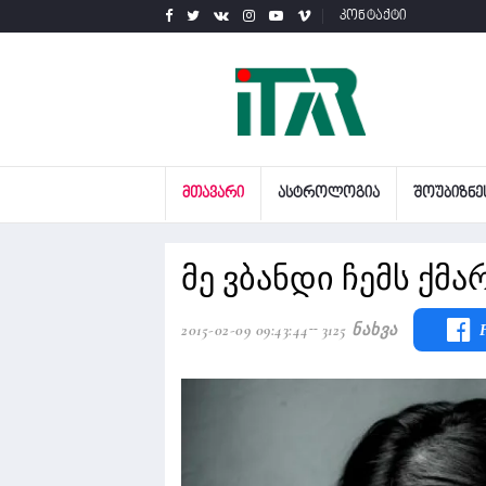
კონტაქტი
ᲛᲗᲐᲕᲐᲠᲘ
ᲐᲡᲢᲠᲝᲚᲝᲒᲘᲐ
ᲨᲝᲣᲑᲘᲖᲜᲔ
მე ვბანდი ჩემს ქმარ
2015-02-09 09:43:44
3125 Ნახვა